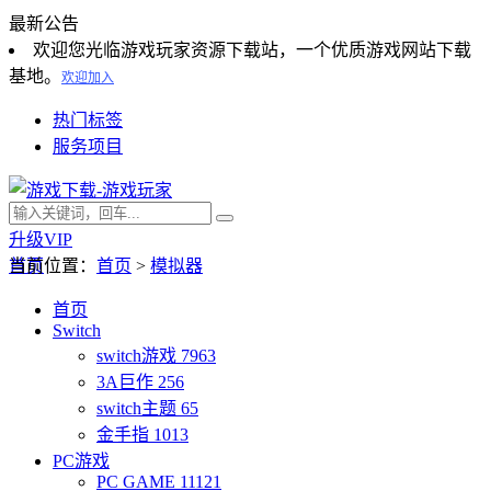
最新公告
欢迎您光临游戏玩家资源下载站，一个优质游戏网站下载
基地。
欢迎加入
热门标签
服务项目
升级VIP
首页
当前位置：
首页
>
模拟器
首页
Switch
switch游戏
7963
3A巨作
256
switch主题
65
金手指
1013
PC游戏
PC GAME
11121