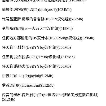
仙境传说DS(简)(JP)(ACG汉化组&翼之梦)(1024Mb)
仙境传说DS(繁)1.3(JP)(akairyusei)(1024Mb)
代号基亚斯 反叛的鲁鲁修(JP)(DN汉化组)(512Mb)
令旗所向(JP)(大一大万大吉汉化组)(512Mb)
任何地方都能用的DS家计本(JP)(E.Wings汉化组)(128Mb)
任天狗 吉娃娃(US)(YYJoy汉化组)(256Mb)
任天狗 拉布拉多(US)(YYJoy汉化组)(512Mb)
任天狗 腊肠犬(US)(YYJoy汉化组)(256Mb)
伊苏2 DS 1.1(JP)(joyful)(512Mb)
伊苏DS(JP)(Independent)(512Mb)
传言的翠君 夏色射手(JP)(☆翼の夢☆推倒美男遊戲漢化組)
(512Mb)