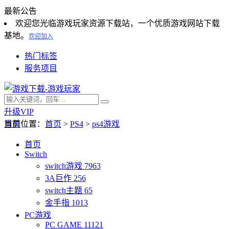
最新公告
欢迎您光临游戏玩家资源下载站，一个优质游戏网站下载
基地。
欢迎加入
热门标签
服务项目
升级VIP
首页
当前位置：
首页
>
PS4
>
ps4游戏
首页
Switch
switch游戏
7963
3A巨作
256
switch主题
65
金手指
1013
PC游戏
PC GAME
11121