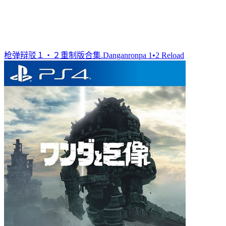
枪弹辩驳１・２重制版合集.Danganronpa 1•2 Reload