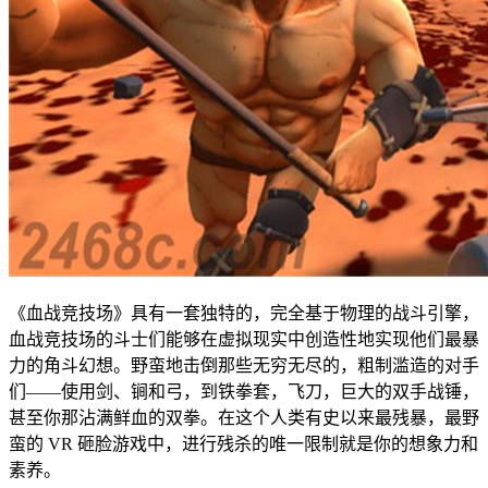
《血战竞技场》具有一套独特的，完全基于物理的战斗引擎，
血战竞技场的斗士们能够在虚拟现实中创造性地实现他们最暴
力的角斗幻想。野蛮地击倒那些无穷无尽的，粗制滥造的对手
们——使用剑、锏和弓，到铁拳套，飞刀，巨大的双手战锤，
甚至你那沾满鲜血的双拳。在这个人类有史以来最残暴，最野
蛮的 VR 砸脸游戏中，进行残杀的唯一限制就是你的想象力和
素养。