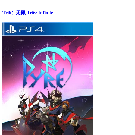
Tri6：无限 Tri6: Infinite