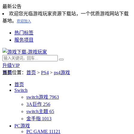
最新公告
欢迎您光临游戏玩家资源下载站，一个优质游戏网站下载
基地。
欢迎加入
热门标签
服务项目
升级VIP
首页
当前位置：
首页
>
PS4
>
ps4游戏
首页
Switch
switch游戏
7963
3A巨作
256
switch主题
65
金手指
1013
PC游戏
PC GAME
11121