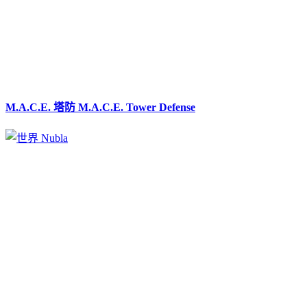
M.A.C.E. 塔防 M.A.C.E. Tower Defense