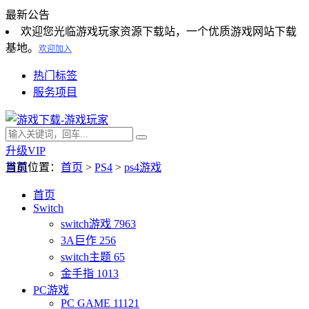
最新公告
欢迎您光临游戏玩家资源下载站，一个优质游戏网站下载
基地。
欢迎加入
热门标签
服务项目
升级VIP
首页
当前位置：
首页
>
PS4
>
ps4游戏
首页
Switch
switch游戏
7963
3A巨作
256
switch主题
65
金手指
1013
PC游戏
PC GAME
11121