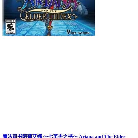
魔法司书阿莉艾娜 ～七英杰之书～ Ariana and The Elder