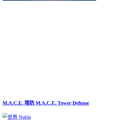
M.A.C.E. 塔防 M.A.C.E. Tower Defense