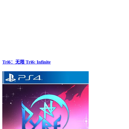
Tri6：无限 Tri6: Infinite